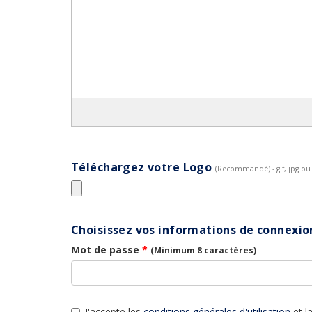
Téléchargez votre Logo
(Recommandé) - gif, jpg o
Choisissez vos informations de connexio
Mot de passe
*
(Minimum 8 caractères)
J'accepte les
conditions générales d'utilisation
et l