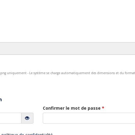
u png uniquement - Le système se charge automatiquement des dimensions et du forma
n
Confirmer le mot de passe
*
a
politique de confidentialité