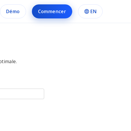
Démo
Commencer
EN
ptimale.