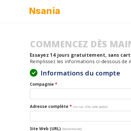
Nsania
COMMENCEZ DÈS MAI
Essayez 14 jours gratuitement, sans cart
Remplissez les informations ci-dessous de 
Informations du compte
Compagnie
*
Adresse complète
*
(no rue, ville, code postal)
Site Web (URL)
(Recommandé)