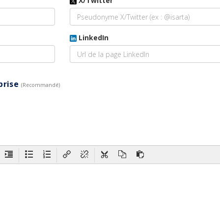
X/Twitter
LinkedIn
eprise
(Recommandé)