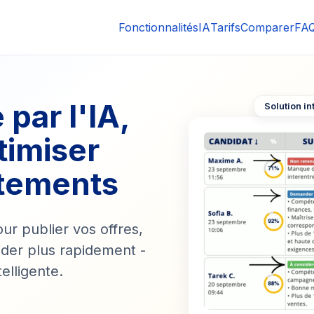
Fonctionnalités
IA
Tarifs
Comparer
FA
par l'IA,
Solution in
timiser
utements
ur publier vos offres,
ider plus rapidement -
elligente.