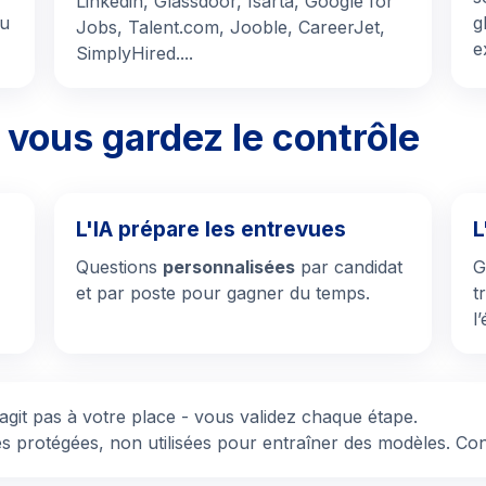
Linkedin, Glassdoor, Isarta, Google for
ou
g
Jobs, Talent.com, Jooble, CareerJet,
e
SimplyHired....
- vous gardez le contrôle
L'IA prépare les entrevues
L
Questions
personnalisées
par candidat
G
et par poste pour gagner du temps.
t
l
’agit pas à votre place - vous validez chaque étape.
 protégées, non utilisées pour entraîner des modèles. C